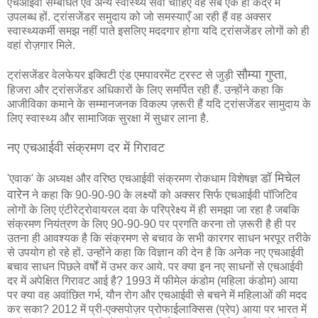
एचआईवी सम्बंधित एवं अन्य स्वास्थ्य सेवा चाहिए वह सब एक ही केंद्र में
उपलब्ध हों. ट्रांसजेंडर समुदाय को जो समस्याएँ आ रही हैं वह अक्सर
स्वास्थ्यकर्मी समझ नहीं पाते इसलिए मददगार होगा यदि ट्रांसजेंडर लोगों को ही
वहां रोज़गार मिले.
सौम्या गुप्ता
ट्रांसजेंडर वेलफेयर इक्विटी एंड एमपावरमेंट ट्रस्ट से जुड़ी
,
हिजरा और ट्रांसजेंडर अधिकारों के लिए समर्पित रही हैं. उन्होंने कहा कि
आजीविका कमाने के सम्मानजनक विकल्प ज़रूरी हैं यदि ट्रांसजेंडर सामुदाय के
लिए स्वास्थ्य और सामाजिक सुरक्षा में सुधार लाना है.
नए एचआईवी संक्रमण दर में गिरावट
डॉ मिचेल
'एवाक' के अध्यक्ष और वरिष्ठ एचआईवी संक्रमण रोकधाम विशेषज्ञ
वारेन
ने कहा कि 90-90-90 के लक्ष्यों को अक्सर सिर्फ एचआईवी पॉजिटिव
लोगों के लिए एंटीरेट्रोवायरल दवा के परिप्रेक्ष्य में ही समझा जा रहा है जबकि
संक्रमण नियंत्रण के लिए 90-90-90 पर प्रगति करना तो ज़रूरी है ही पर
उतना ही आवश्यक है कि संक्रमण से बचाव के सभी कारगर साधन भरपूर तरीके
से उपयोग हो रहे हों. उन्होंने कहा कि विज्ञान की देन है कि अनेक नए एचआईवी
बचाव साधन पिछले वर्षों में उभर कर आये. पर क्या इन नए साधनों से एचआईवी
दर में अपेक्षित गिरावट आई है? 1993 में फीमेल कंडोम (महिला कंडोम) आया
पर क्या वह अवांछित गर्भ, यौन रोग और एचआईवी से बचने में महिलाओं की मदद
कर सका? 2012 में प्री-एक्सपोज़र प्रोफाईलाक्सिस (प्रेप) आया पर भारत में