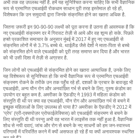
अभी तक वह उपलब्ध नहीं है. हमें यह सुनिश्चित करना चाहिए कि सभी वैज्ञानिक
रूप से प्रमाणित एचआईवी रोकधाम साधान पूरी तरह इस्तेमाल हो रहे हों,
विशेषकर कि उन समुदायों द्वारा जिनके संक्रमित होने का खतरा अधिक है.
जितना ज़रूरी इन 90-90-90 लक्ष्यों को पूरा करना है उतना ही आवश्यक है कि
नए एचआईवी संक्रमण दर में गिरावट तेज़ी से आये और वह शून्य हो सके. पिछले
हफ्ते प्रकाशित समाचार के अनुसार मुंबई में 2017 में हुए नए एचआईवी से
संक्रमित लोगों में से 3.7% बच्चे थे. थाईलैंड जैसे देशों ने माता-पिता से बच्चे
को संक्रमित होने वाले एचआईवी को पूरी तरह समाप्त कर दिया है और भारत
को भी उसी दिशा में तेज़ी से अग्रसर है.
जिन लोगों को एचआईवी से संक्रमित होने का खतरा अत्याधिक है, उनके लिए
यह विशेषरूप से सुनिश्चित हो कि सभी वैज्ञानिक रूप से प्रमाणित एचआईवी
संक्रमण रोकने के तरीके उन तक पहुँच रहे हों. दशकों के प्रचार के बावजूद भी
एचआईवी, अन्य यौन रोग और अनवांछित गर्भ से बचने के लिए, पुरुष कंडोम का
उपयोग दर बहुत कम है. अमरीका के ऍफ़डीए ने 1993 में महिला कंडोम को
संस्तुति दी थी पर क्या वह एचआईवी, यौन रोग और अनवांछित गर्भ से बचने में
इच्छुक महिलाओं के लिए उपलब्ध हो पाया है? अमरीका के ऍफ़डीए ने 2012 में
‘प्रेप’ (प्री-एक्सपोज़र प्रोफाईलेक्सिस) को एचआईवी संक्रमण से बचने के
लिए संस्तुति दी थी परन्तु अभी वह भारत में लाइसेंस तक नहीं हुआ है. वैज्ञानिक
शोध से नयी दवाएं, जांच और रोग से बचने के नए साधनों को हम जन-स्वास्थ्य
परिणामों में परिवर्तित करने में क्यों असफल हो रहे हैं या क्यों अनावश्यक स्थगित
कर रहे हैं?