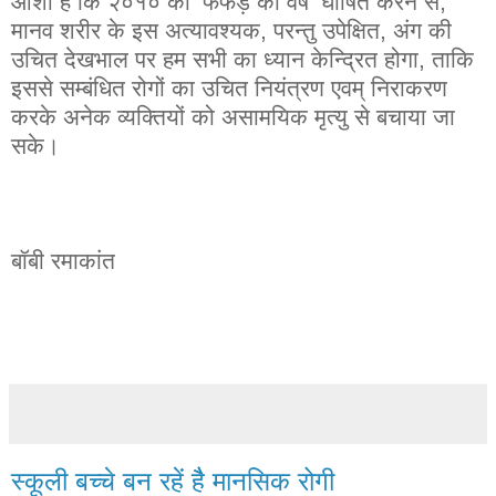
आशा
है
कि
२०१०
को
‘
फेफड़े
का
वर्ष
’
घोषित
करने
से
,
मानव
शरीर
के
इस
अत्यावश्यक
,
परन्तु
उपेक्षित
,
अंग
की
उचित
देखभाल
पर
हम
सभी
का
ध्यान
केन्द्रित
होगा
,
ताकि
इससे
सम्बंधित
रोगों
का
उचित
नियंत्रण
एवम् निराकरण
करके
अनेक
व्यक्तियों
को
असामयिक
मृत्यु
से
बचाया
जा
सके
।
बॉबी
रमाकांत
स्कूली बच्चे बन रहें हैै मानसिक रोगी