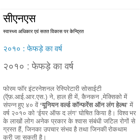
सीएनएस
स्वास्थ्य अधिकार एवं सतत विकास पर केन्द्रित
२०१० : फेफड़े का वर्ष
२०१०
: फेफड़े का वर्ष
फोरम
फॉर
इंटर
नेशनल
रेस्पिरेटारी
सोसाईटी
(
ऍफ़
.
आई
.
आर
.
एस
.)
ने
,
हाल
ही
में
,
कैनकन
,
मेक्सिको
में
संपन्न
हुए
४०
वें
‘
यूनियन
वर्ल्ड
कॉन्फरेंस
ऑन
लंग
हेल्थ
’
में
वर्ष
२०१०
को
‘
ईयर
ऑफ
द
लंग
’
घोषित
किया
है
।
विश्व
भर
के
लाखों
लोग
अनेक
प्रकार
के
श्वास
संबंधी
जटिल
रोगों
से
ग्रस्त
हैं
,
जिनका
उपचार
संभव
है
तथा
जिनकी
रोकथाम
करी
जा
सकती
है
।