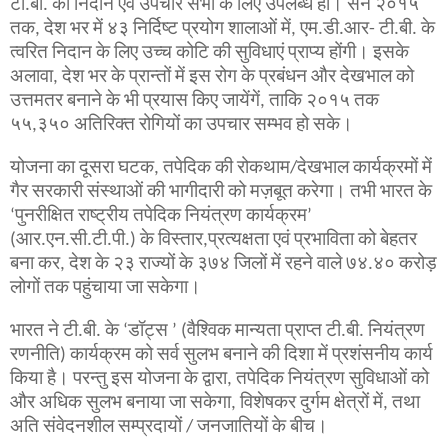
टी.बी. का निदान एवं उपचार सभी के लिए उपलब्ध हो। सन २०१५
तक, देश भर में ४३ निर्दिष्ट प्रयोग शालाओं में, एम.डी.आर- टी.बी. के
त्वरित
निदान के लिए उच्च कोटि की सुविधाएं प्राप्य होंगी। इसके
अलावा, देश भर के प्रान्तों में इस रोग के प्रबंधन और देखभाल को
उत्तमतर बनाने के भी प्रयास किए जायेंगें, ताकि २०१५ तक
५५,३५० अतिरिक्त रोगियों का उपचार सम्भव हो सके।
योजना का दूसरा घटक, तपेदिक की रोकथाम/देखभाल कार्यक्रमों में
गैर सरकारी संस्थाओं की भागीदारी को मज़बूत करेगा। तभी भारत के
‘पुनरीक्षित राष्ट्रीय तपेदिक नियंत्रण कार्यक्रम’
(आर.एन.सी.टी.पी.) के विस्तार,प्रत्यक्षता एवं प्रभाविता को बेहतर
बना कर, देश के २३ राज्यों के ३७४ जिलों में रहने वाले ७४.४० करोड़
लोगों तक पहुंचाया जा सकेगा।
भारत ने टी.बी. के ‘डॉट्स ’ (वैश्विक मान्यता प्राप्त टी.बी. नियंत्रण
रणनीति) कार्यक्रम को सर्व सुलभ बनाने की दिशा में प्रशंसनीय कार्य
किया है। परन्तु इस योजना के द्वारा, तपेदिक नियंत्रण सुविधाओं को
और अधिक सुलभ बनाया जा सकेगा, विशेषकर दुर्गम क्षेत्रों में, तथा
अति संवेदनशील सम्प्रदायों / जनजातियों के बीच।