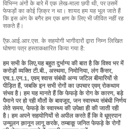
विभिन्न
अंगों
के
बारे
में
एक
लेख
-
माला
छपी
थी
,
पर
उसमें
फेफड़ों
का
कोई
ज़िक्र
न
था
।
शायद
हम
यह
भूल
जाते
हैं
कि
इस
अंग
के
बगैर
हम
एक
क्षण
के
लिए
भी
जीवित
नहीं
रह
सकते
हैं
।
ऍफ़
.
आई
.
आर
.
एस
.
के
सहयोगी
भागीदारों
द्वारा
निम्न
लिखित
घोषणा
पत्र
हस्ताकक्षारित
किया
गया
है
:
हम
सभी
के
लिए
,
यह
बहुत
दुर्भाग्य
की
बात
है
कि
विश्व
भर
में
करोड़ों
व्यक्ति
टी
.
बी
.,
अस्थमा
,
निमोनिया
,
लंग
कैंसर
,
एच.1.एन.1
,
एवम्
श्वास
संबंधी
अन्य
जटिल
बीमारियों
से
पीड़ित
हैं
,
जबकि
इन
सभी
रोगों
का
उपचार
एवम्
रोकथाम
संभव
है
।
हम
यह
मानते
हैं
कि
फेफड़े
के
रोग
के
कारण
,
बड़े
पैमाने
पर
हो
रही
मौतों
के
बावजूद
,
जन
स्वास्थ्य
संबंधी
निर्णय
लेते
समय
,
फेफड़े
के
स्वास्थ्य
की
उपेक्षा
ही
की
जाती
रही
है
।
हम
अपने
सहयोगियों
से
अपील
करते
हैं
कि
वे
धूम्रपान
उन्मूलन
क़ानून
लागू
करके
,
तम्बाकू
जनित
फेफड़े
के
रोगों