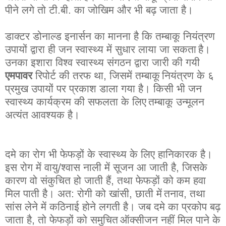
पीने
लगे
तो
टी
.
बी
.
का
जोखिम
और
भी
बढ़
जाता
है
।
डाक्टर
डोनाल्ड
इनार्सन
का
मानना
है
कि
तम्बाकू
नियंत्रण
उपायों
द्वारा
ही
जन
स्वास्थ्य
में
सुधार
लाया
जा
सकता
है
।
उनका
इशारा
विश्व
स्वास्थ्य
संगठन
द्वारा
जारी
की
गयी
एमपावर
रिपोर्ट
की
तरफ
था
,
जिसमें
तम्बाकू
नियंत्रण
के
६
प्रमुख
उपायों
पर
प्रकाश
डाला
गया
है
।
किसी
भी
जन
स्वास्थ्य
कार्यक्रम
की
सफलता
के
लिए
तम्बाकू
उन्मूलन
अत्यंत
आवश्यक
है
।
दमे
का
रोग
भी
फेफड़ों
के
स्वास्थ्य
के
लिए
हानिकारक
है
।
इस
रोग
में
वायु
/
श्वास
नाली
में
सूजन
आ
जाती
है
,
जिसके
कारण
वो
संकुचित
हो
जाती
हैं
,
तथा
फेफड़ों
को
कम
हवा
मिल
पाती
है
।
अत
:
रोगी
को
खांसी
,
छाती
में
तनाव
,
तथा
सांस
लेने
में
कठिनाई
होने
लगती
है
।
जब
दमे
का
प्रकोप
बढ़
जाता
है
,
तो
फेफड़ों
को
समुचित
ऑक्सीजन
नहीं
मिल
पाने
के