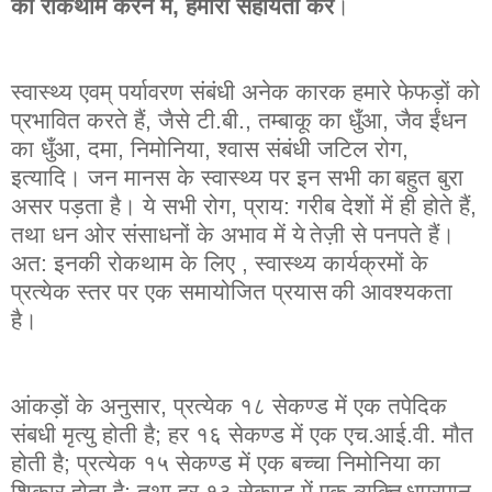
की
रोकथाम
करने
में
,
हमारी
सहायता
करें
।
स्वास्थ्य
एवम्
पर्यावरण
संबंधी
अनेक
कारक
हमारे
फेफड़ों
को
प्रभावित
करते
हैं
,
जैसे
टी
.
बी
.,
तम्बाकू
का
धुँआ
,
जैव
ईंधन
का
धुँआ
,
दमा
,
निमोनिया
,
श्वास
संबंधी
जटिल
रोग
,
इत्यादि
।
जन
मानस
के
स्वास्थ्य
पर
इन
सभी
का
बहुत
बुरा
असर
पड़ता
है
।
ये
सभी
रोग
,
प्राय
:
गरीब
देशों
में
ही
होते
हैं
,
तथा
धन
ओर
संसाधनों
के
अभाव
में
ये
तेज़ी
से
पनपते
हैं
।
अत
:
इनकी
रोकथाम
के
लिए
,
स्वास्थ्य
कार्यक्रमों
के
प्रत्येक
स्तर
पर
एक
समायोजित
प्रयास
की
आवश्यकता
है
।
आंकड़ों
के
अनुसार
,
प्रत्येक
१८
सेकण्ड
में
एक
तपेदिक
संबधी
मृत्यु
होती
है
;
हर
१६
सेकण्ड
में
एक
एच
.
आई
.
वी
.
मौत
होती
है
;
प्रत्येक
१५
सेकण्ड
में
एक
बच्चा
निमोनिया
का
शिकार
होता
है
;
तथा
हर
१३
सेकण्ड
में
एक
व्यक्ति
धूम्रपान