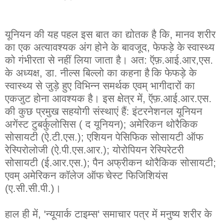
यूनियन
की
यह
पहल
इस
बात
का
द्योतक
है
कि
,
मानव
शरीर
का
एक
अत्यावश्यक
अंग
होने
के
बावजूद
,
फेफड़े
के
स्वास्थ्य
को
गंभीरता
से
नहीं
लिया
जाता
है
।
अत
:
ऍफ़
.
आई
.
आर
,
एस
.
के
अध्यक्ष
,
डा
.
नील्स
बिल्लो
का
कहना
है
कि
फेफड़े
के
स्वास्थ्य
से
जुड़े
हुए
विभिन्न
समर्थक
एवम्
भागीदारों
का
एकजुट
होना
आवश्यक
है
।
इस
क्षेत्र
में
,
ऍफ़
.
आई
.
आर
.
एस
.
की
कुछ
प्रमुख
सहयोगी
संस्थाएं
हैं
:
इंटर
नेशनल
यूनियन
अगेंस्ट
टुबर्कुलोसिस
(
द
यूनियन
);
अमेरिकन
थोरैकिक
सोसायटी
(
ऐ
.
टी
.
एस
.);
एशियन
पेसिफिक
सोसायटी
ऑफ
रेस्पिरोलोजी
(
ऐ
.
पी
.
एस
.
आर
.);
योरोपियन
रेस्पिरेटरी
सोसायटी
(
ई
.
आर
.
एस
.);
पैन
अफ्रीकन
थोरैकिक
सोसायटी
;
एवम्
अमेरिकन
कॉलेज
ऑफ
चेस्ट
फिजिशियंस
(ए.सी.
सी
.
पी
.)।
हाल
ही
में
,
'न्यू
यार्क
टाइम्स
'
समाचार
पत्र
में
मनुष्य
शरीर
के