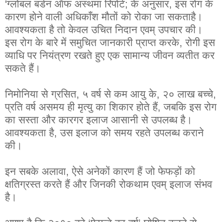
'
ग्लोबल
बर्डन
ऑफ
अस्थमा
रिपोर्ट
;
के
अनुसार
,
इस
रोग
के
कारण
होने
वाली
अधिकाँश
मौतों
को
रोका
जा
सकता
है
।
आवश्यकता
है
तो
केवल
उचित
निदान
एवम्
उपचार
की
।
इस
रोग
के
बारे
में
समुचित
जानकारी
प्राप्त
करके
,
रोगी
इस
व्याधि
पर
नियंत्रण
रखते
हुए
एक
सामान्य
जीवन
व्यतीत
कर
सकते
हैं
।
निमोनिया
से
ग्रसित
,
५
वर्ष
से
कम
आयु
के
,
२०
लाख
बच्चे
,
प्रति
वर्ष
असमय
ही
मृत्यु
का
शिकार
होते
हैं
,
जबकि
इस
रोग
का
सस्ता
और
कारगर
इलाज
आसानी
से
उपलब्ध
है
।
आवश्यकता
है
,
उस
इलाज
को
समय
रहते
उपलब्ध
कराने
की
।
इन
सबके
अलावा
,
ऐसे
अनेकों
कारण
हैं
जो
फेफड़ों
को
क्षतिग्रस्त
करते
हैं
और
जिनकी
रोकथाम
एवम्
इलाज
संभव
है
।