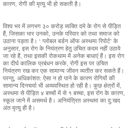
कारण
,
रोगी
की
मृत्यु
भी
हो
सकती
है
।
विश्व
भर
में
लगभग
३०
करोड़
व्यक्ति
दमे
के
रोग
से
पीड़ित
हैं
,
जिसका
भार
उनको
,
उनके
परिवार
को
तथा
समाज
को
उठाना
पड़ता
है
। ‘
ग्लोबल
बर्डन
ऑफ
अस्थमा
रिपोर्ट
’
के
अनुसार
,
इस
रोग
के
नियंत्रण
हेतु
उचित
कदम
नहीं
उठाये
जा
रहे
हैं
,
तथा
इसकी
रोकथाम
में
अनेक
बाधाएं
हैं
।
इस
रोग
का
दीर्घ
कालिक
प्रबंधन
करके
,
रोगी
इस
पर
उचित
नियंत्रण
रख
कर
एक
सामान्य
जीवन
व्यतीत
कर
सकते
हैं
।
परन्तु
,
अधिकांशत
:
ऐसा
न
हो
पाने
के
कारण
रोगियों
की
सामान्य
दिनचर्या
भी
अव्यवस्थित
हो
रही
है
।
कुछ
क्षेत्रों
में
,
अस्थमा
से
पीड़ित
४
बच्चों
में
से
१
बच्चा
,
इस
रोग
के
कारण
,
स्कूल
जाने
में
असमर्थ
है
।
अनियंत्रित
अस्थमा
का
दु
:
खद
अंत
मृत्यु
ही
है
।