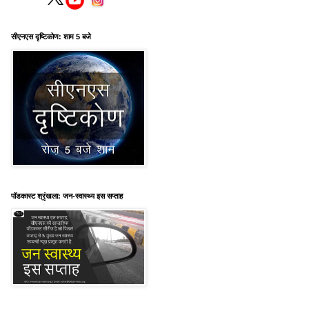
सीएनएस दृष्टिकोण: शाम 5 बजे
पॉडकास्ट श्रृंखला: जन-स्वास्थ्य इस सप्ताह