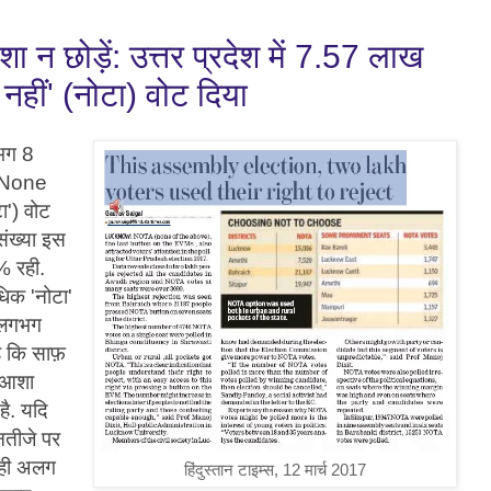
न छोड़ें: उत्तर प्रदेश में 7.57 लाख
ई नहीं' (नोटा) वोट दिया
गभग 8
' (None
') वोट
संख्या इस
1% रही.
ाधिक 'नोटा'
ी लगभग
है कि साफ़
 आशा
है. यदि
नतीजे पर
 ही अलग
हिंदुस्तान टाइम्स, 12 मार्च 2017