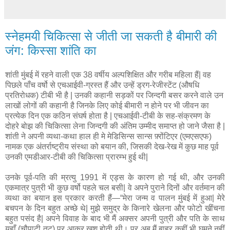
स्नेहमयी चिकित्सा से जीती जा सकती है बीमारी की
जंग: किस्सा शांति का
शांती मुंबई में रहने वाली एक 38 वर्षीय अल्पशिक्षित और गरीब महिला हैं| वह
पिछले पाँच वर्षो से एचआईवी-ग्रस्त हैं और उन्हें ड्रग-रेजीस्टेंट (औषधि
प्रतिरोधक) टीबी भी है | उनकी कहानी सड़कों पर जिन्दगी बसर करने वाले उन
लाखों लोगों की कहानी है जिनके लिए कोई बीमारी न होने पर भी जीवन का
प्रत्येक दिन एक कठिन संघर्ष होता है | एचआईवी-टीबी के सह-संक्रमण के
दोहरे बोझ की चिकित्सा लेना जिन्दगी की अंतिम उम्मीद समाप्त हो जाने जैसा है |
शांती ने अपनी व्यथा-कथा हाल ही मे मेडिसिन्स सान्स फ़्रोंटिएर (एमएसएफ)
नामक एक अंतर्राष्ट्रीय संस्था को बयान की, जिसकी देख-रेख में कुछ माह पूर्व
उनकी एमडीआर-टीबी की चिकित्सा प्रारम्भ हुई थी|
उनके पूर्व-पति की म्रत्यु 1991 में एड्स के कारण हो गई थी, और उनकी
एकमात्र पुत्री भी कुछ वर्षो पहले चल बसी| वे अपने पुराने दिनों और वर्तमान की
व्यथा का बयान इस प्रकार करती हैं—“मेरा जन्म व पालन मुंबई में हुआ| मेरे
बचपन के दिन बहुत अच्छे थे| मुझे समुद्र के किनारे खेलना और फोटो खींचना
बहुत पसंद है| अपने विवाह के बाद भी मैं अक्सर अपनी पुत्री और पति के साथ
यहाँ (चौपाटी तट) पर आकर खुश होती थी। पर अब मैं बाहर कहीं भी घूमने नहीं