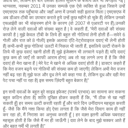
अवधि का, लेकिन हर बार उसकी हालत सुधरने के बजाय और भी बिगड़ती गई |
भाग्यवश, नवम्बर 2011 में उनका सम्पर्क एक ऐसे व्यक्ति से हुआ जिसने उन्हें
एमएसएफ तक पहुँचाया और जहाँ अन्त में उनको सही इलाज मिला | एमएसएफ में
अब डीआर-टीबी का उपचार कराते हुये उन्हें कुछ महीने हो चुके हैं| लेकिन उनको
एचआईवी का भी संक्रमण होने के कारण (वो 2007 से एआरटी पर हैं),उनकी
रोज़ लेने वाली दवाओं की संख्या बहुत है | वे कहती हैं, “मेरी दवाओं की संख्या
काफी है | मुझे केवल टीबी के लिये ही बहुत सी गोलियां लेनी होती हैं—सवेरे 6
गोली और रात को 8 गोली| इसके अलावा एंटि-रेट्रोवाइरल दवाएं भी लेनी होती
हैं| कभी-कभी कुछ गोलियां उलटी में निकल भी जाती हैं, इसलिये उल्टी रोकने के
लिये भी कुछ दवाएं खानी होती हैं| मुझे इंजेक्शन भी लगवाने पड़ते हैं| यदि दवाएं
कुछ कम हो जाएँ तो काफी आराम होगा| अब तो यह लगने लगा है है कि जैसे
दवाएं ही मेरा खाना हैं | मेरे पेट मे खाने से अधिक दवाएं होती है | डाक्टर कहते हैं
कि मेरा वजन बढ्ने पर गोलियों की संख्या कम हो जाएगी| लेकिन अभी मेरा वजन
नहीं बढ़ रहा है| मुझे फल और दूध लेने को कहा गया है, लेकिन दूध और दही मेरा
पेट पचा नहीं पा रहा है| इस समय ज़िंदगी बहुत बेकार है|”
इन सभी दवाओं के बहुत बुरे साइड इफेक्ट (पार्श्व प्रभाव) का सामना कर सकना
बहुत कठिन होता है| शांति दुखित होकर कहती हैं कि, “मैं ठीक से खा नहीं
सकती हूँ| हर समय उल्टी करती रहती हूँ और सारे दिन उनींदापन महसूस करती
हूँ- जैसे कि मैंने नशा किया हो| ऐसा लगता है कि जैसे मेरा दिमाग काम ही नहीं
कर रहा हो, मैं निराशा का अनुभव करती हूँ | हर वक़्त इतनी अधिक घबराहट
महसूस होती है कि जैसे मैं मर ही जाऊँगी | दवा लेने के बाद मुझे चक्कर आते हैं
और बहुत गर्मी भी लगती है|”