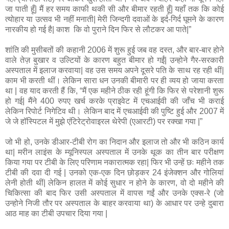
जा पाती हूँ| मैं हर समय काफी थकी सी और बीमार रहती हूँ| यहाँ तक कि कोई
त्योहार या उत्सव भी नहीं मनाती| मेरी जिन्दगी दवाओं के इर्द-गिर्द घूमने के कारण
नारकीय हो गई है| काश कि वो पुराने दिन फिर से लौटकर आ पाते|”
शांति की मुसीबतों की कहानी 2006 में शुरू हुई जब वह दस्त, और बार-बार होने
वाले तेज़ बुखार व उल्टियों के कारण बहुत बीमार हो गईं| उन्होने गैर-सरकारी
अस्पताल में इलाज करवाया| वह उस समय अपने दूसरे पति के साथ रह रही थीं|
काम भी करती थीं। लेकिन सारा धन उनकी बीमारी पर ही व्यय हो जाया करता
था | वह याद करती हैं कि, “मैं एक महीने ठीक रही हूंगी कि फिर से परेशानी शुरू
हो गई| मैंने 400 रुपए खर्च करके प्राइवेट में एचआईवी की जाँच भी कराई
लेकिन रिपोर्ट निगेटिव थी। लेकिन बाद में एचआईवी की पुष्टि हुई और 2007 में
जे जे हॉस्पिटल में मुझे एंटिरेट्रोवाइरल थेरेपी (एआरटी) पर रक्खा गया |”
जो भी हो, उनके डीआर-टीबी रोग का निदान और इलाज तो और भी कठिन कार्य
था| मरीन लाइंस के म्यूनिस्पल अस्पताल में उनके थूक का तीन बार परीक्षण
किया गया पर टीबी के लिए परिणाम नकारात्मक रहा| फिर भी उन्हें छः महीने तक
टीबी की दवा दी गई | उनको एक-एक दिन छोड़कर 24 इंजेक्शन और गोलियां
लेनी होती थीं| लेकिन हालत में कोई सुधार न होने के कारण, वो दो महीने की
चिकित्सा की बाद फिर उसी अस्पताल में वापस गईं और उनके एक्स-रे (जो
उन्होने निजी तौर पर अस्पताल के बाहर करवाया था) के आधार पर उन्हे दुबारा
आठ माह का टीबी उपचार दिया गया |