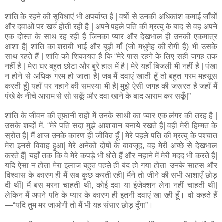
शांति के रहने की सुविधाएं भी अपर्याप्त हैं | वर्षो से उनकी अधिकांश कमाई जाँचों
और दवाओं पर खर्च होती रही है | अपने पहले पति की म्रत्यु के बाद से वह अपने
एक दोस्त के साथ रह रही हैं जिनका प्यार और देखभाल ही उनकी एकमात्र
आशा है| शांति का शराबी भाई और बूढ़ी माँ (जो मधुमेह की रोगी हैं) भी उसके
साथ रहते हैं | शांति को शिकायत है कि “मेरे पास रहने के लिए सही जगह तक
नहीं है | मेरा घर बहुत छोटा और बुरे हाल में है | मेरे यहाँ बिजली भी नहीं है | पंखा
न होने से अधिक गरम हो जाता है| जब मैं दवाएं खाती हूँ तो बहुत गरम महसूस
करती हूँ| यहाँ पर नहाने की समस्या भी है| मुझे ऐसी जगह की जरूरत है जहाँ मैं
पंखे के नीचे आराम से सो सकूँ और दवा खाने के बाद आराम कर सकूँ|”
शांति के जीवन की तूफानी राहों में उनके साथी का प्यार एक लंगर की तरह है |
उसके शब्दों में, “मेरे पति सदा मुझे आशावान बनाये रखते हैं| वही मेरी हिम्मत के
स्रोत हैं| मैं आज उनके कारण ही जीवित हूँ | मेरे पहले पति की म्रत्यु के पश्चात
मेरा इनसे विवाह हुआ| मेरे अनेकों दोषों के बावजूद, वह मेरी अच्छे से देखभाल
करते हैं| यहाँ तक कि वे मेरे कपड़े भी धोते हैं और नहाने में मेरी मदद भी करते हैं|
यदि ऐसा न होता मेरा इलाज बहुत पहले ही बंद हो गया होता| उनके साहस और
विश्वास के कारण ही मैं सब कुछ करती रही| मैंने तो जीने की सभी आशाएँ छोड़
दी थीं| मैं बस मरना चाहती थी, कोई दवा या इंजेक्शन लेना नहीं चाहती थी|
लेकिन मैं अपने पति के प्यार के कारण ही इतनी दवाएं खा रही हूँ। वो कहते हैं
—“यदि तुम मर जाओगी तो मैं भी यह संसार छोड़ दूँगा”।