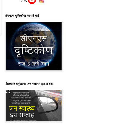
सीएनएस दृष्टिकोण: शाम 5 बजे
पॉडकास्ट श्रृंखला: जन-स्वास्थ्य इस सप्ताह