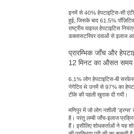
इनमें से 40% हेपटाइटिस-सी एंट
हुई, जिसके बाद 61.5% पॉज़िटि
राष्ट्रीय वाइरल हेपटाइटिस नियं
डक्लासटस्विर दवाओं से इलाज आ
प्रारम्भिक जाँच और हेपट
12 मिनट का औसत समय 
6.1% लोग हेपटाइटिस-बी सरफ़ेस 
नेगेटिव थे उनमें से 97% का हे
टीके की पहली खुराक दी गयी।
मणिपुर में जो लोग नशीली 'ड्रग्स'
है। परंतु लम्बी जाँच-इलाज प्रक्
हैं। इसीलिए शोधकर्ताओं ने यह शोध 
की प्रक्रिया पूरी की का सकती ह