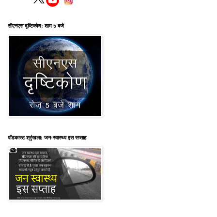
सीएनएस दृष्टिकोण: शाम 5 बजे
पॉडकास्ट श्रृंखला: जन-स्वास्थ्य इस सप्ताह