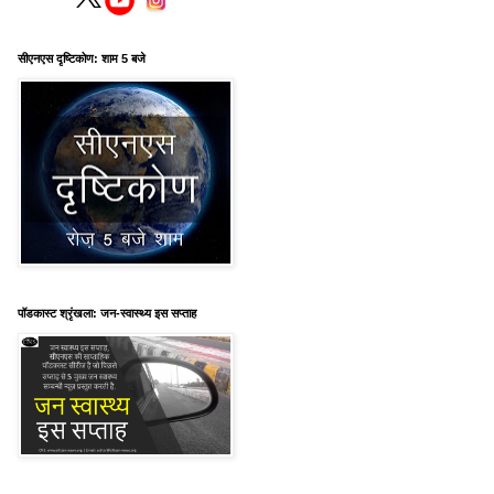
सीएनएस दृष्टिकोण: शाम 5 बजे
पॉडकास्ट श्रृंखला: जन-स्वास्थ्य इस सप्ताह