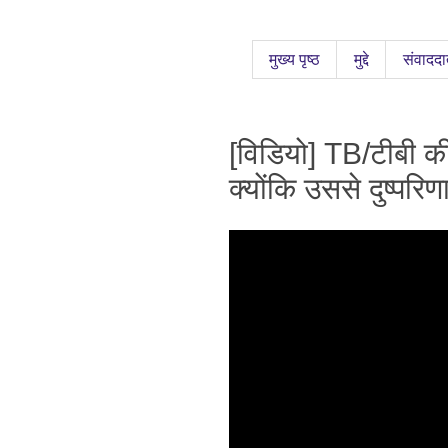
मुख्य पृष्ठ
मुद्दे
संवाददा
[विडियो] TB/टीबी 
क्योंकि उससे दुष्परिण