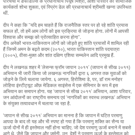
परिचर्चा में डैफोडील्स के प्रधानाचार्य पियूष मिश्रा, आशा परिवार की सामाजिक
कार्यकर्ता शोभा शुक्ला, एवं स्प्रिंग डेल की प्रधानाचार्य श्रीमती खन्ना उपस्थित
थीं.
दीप ने कहा कि "यदि हम चाहते हैं कि राजनैतिक स्तर पर हो रहे शांति प्रयास
सफल हों, तो हमें आम लोगों को इस प्रक्रिया से जोड़ना होगा. लोगों में आपसी
विश्वास और समझ को प्रोत्साहित करना होगा".
दीप अनेकों भारत-पाकिस्तान लोगों को जोड़ते हुए शांति प्रयासों में शामिल रही
हैं जिनमें अमन के बढ़ते कदम (२०१०), भारत पाकिस्तान शांति पदयात्रा
(२००५), वीसा-मुक्त और शांत दक्षिण एशिया सम्मलेन आदि प्रमुख हैं.
दीप ने लखनऊ शहर में 'लेसन्स फ्रॉम जापान २०११' (जापान से सीख २०११)
अभियान भी जारी किया जो लखनऊ नागरिकों द्वारा ६ अगस्त तक युवाओं को
जोड़ने के लिये चलाया जायेगा. ६ अगस्त, हिरोशिमा डे, पर, डॉ राम मनोहर
लोहिया इंस्टीट्यूट ऑफ़ मेडिकल साइंसेस में एक सेमिनार के रूप में इस
अभियान का समापन होगा. यह 'जापान से सीख २०११' अभियान, आशा परिवार,
जन आंदोलनों का राष्ट्रीय समन्वय एवं 'नागरिकों का स्वस्थ लखनऊ' अभियान
के संयुक्त तत्वावधान में चलाया जा रहा है.
'जापान से सीख २०११' अभियान का मानना है कि जापान में घटित परमाणु
आपदा के बाद तो यह और भी स्पष्ट हो गया है कि परमाणु शक्ति का सैन्य या
ऊर्जा दोनों में ही इस्तेमाल नहीं होना चाहिए. जो देश परमाणु ऊर्जा बनाने में सबसे
आगे थे, जैसे कि जापान और जर्मनी, उन देशों ने परमाणु ऊर्जा के इस्तेमाल को