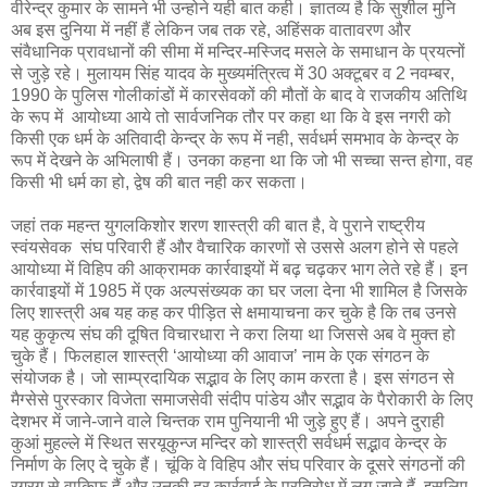
वीरेन्द्र कुमार के सामने भी उन्होने यही बात कही। ज्ञातव्य है कि सुशील मुनि
अब इस दुनिया में नहीं हैं लेकिन जब तक रहे, अहिंसक वातावरण और
संवैधानिक प्रावधानों की सीमा में मन्दिर-मस्जिद मसले के समाधान के प्रयत्नों
से जुड़े रहे। मुलायम सिंह यादव के मुख्यमंत्रित्व में 30 अक्टूबर व 2 नवम्बर,
1990 के पुलिस गोलीकांडों में कारसेवकों की मौतों के बाद वे राजकीय अतिथि
के रूप में आयोध्या आये तो सार्वजनिक तौर पर कहा था कि वे इस नगरी को
किसी एक धर्म के अतिवादी केन्द्र के रूप में नही, सर्वधर्म समभाव के केन्द्र के
रूप में देखने के अभिलाषी हैं। उनका कहना था कि जो भी सच्चा सन्त होगा, वह
किसी भी धर्म का हो, द्वेष की बात नही कर सकता।
जहां तक महन्त युगलकिशोर शरण शास्त्री की बात है, वे पुराने राष्ट्रीय
स्वंयसेवक संघ परिवारी हैं और वैचारिक कारणों से उससे अलग होने से पहले
आयोध्या में विहिप की आक्रामक कार्रवाइयों में बढ़ चढ़कर भाग लेते रहे हैं। इन
कार्रवाइयों में 1985 में एक अल्पसंख्यक का घर जला देना भी शामिल है जिसके
लिए शास्त्री अब यह कह कर पीड़ित से क्षमायाचना कर चुके है कि तब उनसे
यह कुकृत्य संघ की दूषित विचारधारा ने करा लिया था जिससे अब वे मुक्त हो
चुके हैं। फिलहाल शास्त्री ‘आयोध्या की आवाज’ नाम के एक संगठन के
संयोजक है। जो साम्प्रदायिक सद्भाव के लिए काम करता है। इस संगठन से
मैग्सेसे पुरस्कार विजेता समाजसेवी संदीप पांडेय और सद्भाव के पैरोकारी के लिए
देशभर में जाने-जाने वाले चिन्तक राम पुनियानी भी जुड़े हुए हैं। अपने दुराही
कुआं मुहल्ले में स्थित सरयूकुन्ज मन्दिर को शास्त्री सर्वधर्म सद्भाव केन्द्र के
निर्माण के लिए दे चुके हैं। चूंकि वे विहिप और संघ परिवार के दूसरे संगठनों की
रगरग से वाकिफ हैं और उनकी हर कार्रवाई के प्रतिरोध में लग जाते हैं, इसलिए