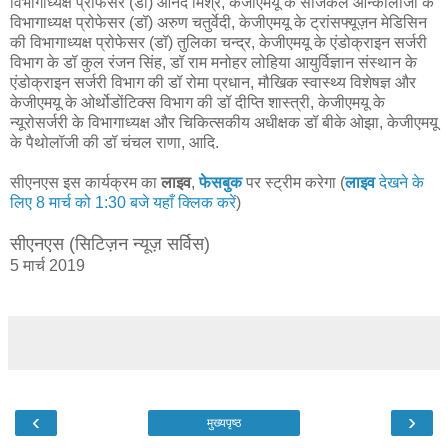
विभागाध्यक्ष प्रोफेसर (डॉ) आनंद मिश्र, केजीएमयू के सर्जिकल ऑन्कोलॉजी के
विभागाध्यक्ष प्रोफेसर (डॉ) अरुण चतुर्वेदी, केजीएमयू के ट्रांसफ्यूज़न मेडिसिन
की विभागाध्यक्ष प्रोफेसर (डॉ) तुलिका चन्द्र, केजीएमयू के एंडोक्राइन सर्जरी
विभाग के डॉ कुल रंजन सिंह, डॉ राम मनोहर लोहिया आयुर्विज्ञान संस्थान के
एंडोक्राइन सर्जरी विभाग की डॉ रोमा प्रधान, मौखिक स्वास्थ्य विशेषज्ञ और
केजीएमयू के ओर्थोडोंटिक्स विभाग की डॉ दीप्ति शास्त्री, केजीएमयू के
न्यूरोसर्जरी के विभागाध्यक्ष और चिकित्सकीय अधीक्षक डॉ बीके ओझा, केजीएमयू
के पैथोलॉजी की डॉ चंचल राणा, आदि.
सीएनएस इस कार्यक्रम का
लाइव
,
फेसबुक
पर स्ट्रीम करेगा (
लाइव
देखने के
लिए 8 मार्च को 1:30 बजे यहाँ क्लिक करें
)
सीएनएस (सिटिज़न न्यूज़ सर्विस)
5 मार्च 2019
‹
›
मुख्यपृष्ठ