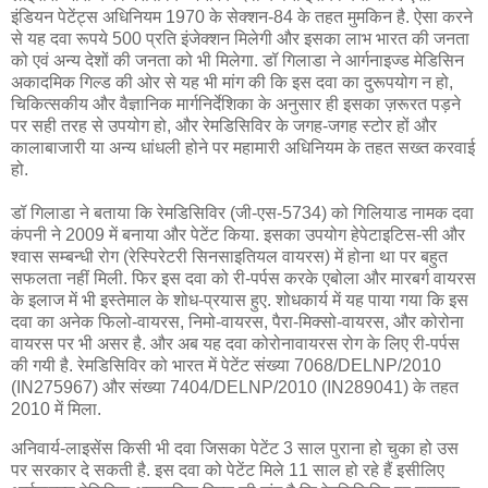
इंडियन पेटेंट्स अधिनियम 1970 के सेक्शन-84 के तहत मुमकिन है. ऐसा करने
से यह दवा रूपये 500 प्रति इंजेक्शन मिलेगी और इसका लाभ भारत की जनता
को एवं अन्य देशों की जनता को भी मिलेगा. डॉ गिलाडा ने आर्गनाइज्ड मेडिसिन
अकादमिक गिल्ड की ओर से यह भी मांग की कि इस दवा का दुरूपयोग न हो,
चिकित्सकीय और वैज्ञानिक मार्गनिर्देशिका के अनुसार ही इसका ज़रूरत पड़ने
पर सही तरह से उपयोग हो, और रेमडिसिविर के जगह-जगह स्टोर हों और
कालाबाजारी या अन्य धांधली होने पर महामारी अधिनियम के तहत सख्त करवाई
हो.
डॉ गिलाडा ने बताया कि रेमडिसिविर (जी-एस-5734) को गिलियाड नामक दवा
कंपनी ने 2009 में बनाया और पेटेंट किया. इसका उपयोग हेपेटाइटिस-सी और
श्वास सम्बन्धी रोग (रेस्पिरेटरी सिनसाइतियल वायरस) में होना था पर बहुत
सफलता नहीं मिली. फिर इस दवा को री-पर्पस करके एबोला और मारबर्ग वायरस
के इलाज में भी इस्तेमाल के शोध-प्रयास हुए. शोधकार्य में यह पाया गया कि इस
दवा का अनेक फिलो-वायरस, निमो-वायरस, पैरा-मिक्सो-वायरस, और कोरोना
वायरस पर भी असर है. और अब यह दवा कोरोनावायरस रोग के लिए री-पर्पस
की गयी है. रेमडिसिविर को भारत में पेटेंट संख्या 7068/DELNP/2010
(IN275967) और संख्या 7404/DELNP/2010 (IN289041) के तहत
2010 में मिला.
अनिवार्य-लाइसेंस किसी भी दवा जिसका पेटेंट 3 साल पुराना हो चुका हो उस
पर सरकार दे सकती है. इस दवा को पेटेंट मिले 11 साल हो रहे हैं इसीलिए