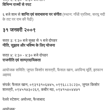
विभिन्न
राज्यों
से
रपट
६ बजे शाम से
शान्ति
एवं
सदभावना
पर
संगीत
(स्थान: गाँधी प्रतिमा, सरयू नदी
के तट पर राम की पैढी)
३१
जनवरी
२००९
सत्र ३: ९:३० बजे सुबह से १ बजे दोपहर
नीति, सुझाव और भविष्य के लिए योजना
सत्र ४: २:३० - ४:३० बजे दोपहर
राजनीति एवं साम्प्रदायिकता
आयोजक समिति: जुगल किशोर शास्त्री, फैसल खान, अरविन्द मूर्ति, इरफान
अहमद
संपर्क: फैसल खान,
०९३१३१०६७४५, ०९९६८८२८२३०, जुगल किशोर
शास्त्री, ०९४५१७३०२६९, कबीर मठ, ०९४१५४०४४७१
रेलवे स्टेशन: अयोध्या, फैजाबाद
आयोजक: