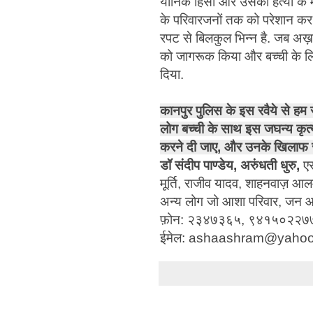
यौनिक हिंसा और उसकी हत्या के माम
के परिवारजनों तक को परेशान कर
रपट से बिलकुल भिन्न है. जब अख़बा
को जागरूक किया और बच्ची के लिय
दिया.
कानपुर पुलिस के इस रवैये से हम स
लोग बच्ची के साथ इस जघन्य कृत्य क
करने दी जाए, और उनके खिलाफ स
डॉ संदीप पाण्डेय, अरुंधती धुरु,
ए
मूर्ति, राजीव यादव, शाहनवाज़ आलम
अन्य लोग जो आशा परिवार, जन आंदो
फ़ोन: २३४७३६५, ९४१५०२२७७२ (
ईमेल: ashaashram@yaho