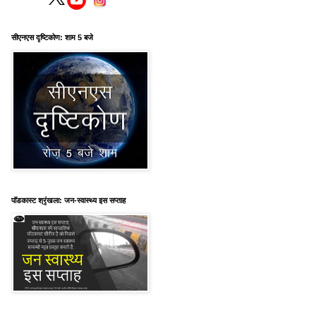
सीएनएस दृष्टिकोण: शाम 5 बजे
पॉडकास्ट श्रृंखला: जन-स्वास्थ्य इस सप्ताह