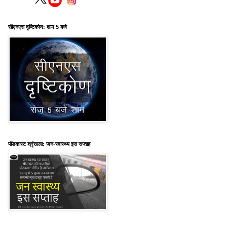
सीएनएस दृष्टिकोण: शाम 5 बजे
पॉडकास्ट श्रृंखला: जन-स्वास्थ्य इस सप्ताह