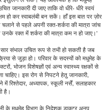
उचित
जानकारी
दी
जाए
ताकि
वो
धीरे-
धीरे
स्वयं
्षम
हो
कर
स्वाबलंबी
बन
सकें
।
हाँ
इस
बात
पर
ज़ोर
र
चलाने
से
पहले
अपनी
रक्त
-
शर्करा
की
मात्रा
जांच
य
उनके
रक्त
में
शर्करा
की
मात्रा
कम
न
हो
जाए
।’
सार
संभाल
उचित
रूप
से
तभी
हो
सकती
है
जब
क्रिया
से
जुड़ा
हो
।
परिवार
के
सदस्यों
को
मधुमेह
के
क्टरों
,
भोजन
विशेषज्ञों
एवं
अन्य
स्वास्थ्य
रक्षकों
से
ना
चाहिए
।
इस
रोग
से
निपटने
हेतु
जानकारी
,
ने
में
रिश्तेदार
,
अध्यापक
,
स्कूली
नर्सें
,
सलाहकार
ी
है
।
ली
के
मधुमेह
विभाग
के
निदेशक
डाक्टर
अनूप