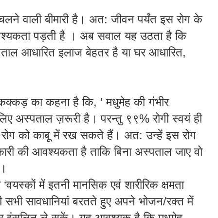
चलने
वाली
बीमारी
है
।
अत
:
जीवन
पर्यंत
इस
रोग
के
्यकता पड़ती है ।
अब
सवाल
यह
उठता
है
कि
पताल
आधारित
इलाज
बेहतर
है
या
घर
आधारित
,
कक्कड़
का
कहना
है
कि
, ‘
मधुमेह
की
गंभीर
लिए
अस्पताल
ज़रूरी
है
।
परन्तु
९९
%
रोगी
स्वयं
ही
रोग
को
काबू
में
रख
सकते
हैं
।
अत
:
उन्हें
इस
रोग
ारी
की
आवश्यकता
है
ताकि
बिना
अस्पताल
जाए
वो
।
र
‘
वयस्कों
में
इतनी
मानसिक
एवं
शारीरिक
क्षमता
ी
सभी
सावधानियां
बरतते
हुए
अपने
भोजन
/
रक्त
में
र
इंसुलिन
ले
सकें
।
यह
आवश्यक
है
कि
मधुमेह