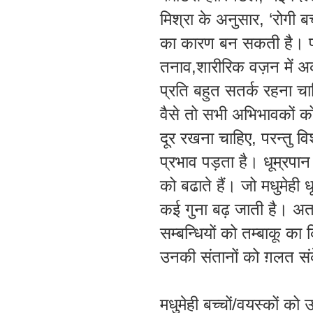
मिश्रा
के
अनुसार
, ‘
रोगी
बच
का
कारण
बन
सकती
है
।
तनाव
,
शारीरिक
वज़न
में
अ
प्रति
बहुत
सतर्क
रहना
चा
वैसे
तो
सभी
अभिभावकों
क
दूर
रखना
चाहिए
,
परन्तु
वि
प्रभाव
पड़ता
है
।
धूम्रपान
को
बढाते
हैं
।
जो
मधुमेही
ध
कई
गुना
बढ़
जाती
है
।
अ
सम्बन्धियों
को
तम्बाकू
का
उनकी
संतानों
को
ग़लत
सं
मधुमेही
बच्चों
/
वयस्कों
को