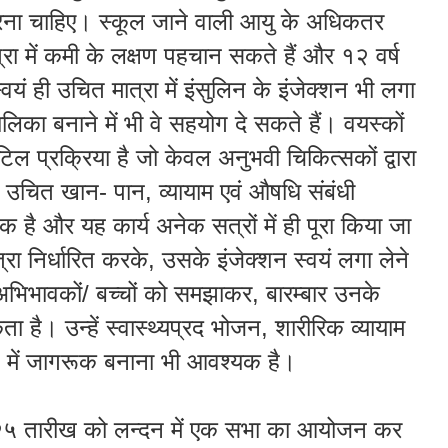
ना
चाहिए
।
स्कूल
जाने
वाली
आयु
के
अधिकतर
्रा
में
कमी
के
लक्षण
पहचान
सकते
हैं
और
१२
वर्ष
्वयं
ही
उचित
मात्रा
में
इंसुलिन
के
इंजेक्शन
भी
लगा
ालिका
बनाने
में
भी
वे
सहयोग
दे
सकते
हैं
।
वयस्कों
टिल
प्रक्रिया
है
जो
केवल
अनुभवी
चिकित्सकों
द्वारा
उचित
खान
-
पान
,
व्यायाम
एवं
औषधि
संबंधी
यक
है
और
यह
कार्य
अनेक
सत्रों
में
ही
पूरा
किया
जा
्रा
निर्धारित
करके
,
उसके
इंजेक्शन
स्वयं
लगा
लेने
अभिभावकों
/
बच्चों
को
समझाकर
,
बारम्बार
उनके
ता
है
।
उन्हें
स्वास्थ्यप्रद
भोजन
,
शारीरिक
व्यायाम
में
जागरूक
बनाना
भी
आवश्यक
है
।
२५
तारीख
को
लन्दन
में
एक
सभा
का
आयोजन
कर