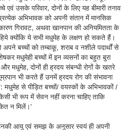
्चे
एवं
उसके
परिवार
,
दोनों
के
लिए
यह
बीमारी
तनाव
प्रत्येक
अभिभावक
को
अपनी
संतान
में
मानसिक
कारण
गिरावट
,
अथवा
खानपान
की
अनियमितता
के
हिये
क्योंकि
ये
सभी
मधुमेह
के
लक्षण
हो
सकते
हैं
।
ो
अपने
बच्चों
को
तम्बाकू
,
शराब
व
नशीले
पदार्थों
से
शेषकर
मधुमेही
बच्चों
में
इन
व्यसनों
का
बहुत
बुरा
और
मधुमेह
,
दोनों
ही
ह्रदय
संबन्धी
रोगों
के
खतरे
ूम्रपान
भी
करते
हैं
उनमें
ह्रदय
रोग
की
संभावना
त
:
मधुमेह
से
पीड़ित
बच्चों
/
वयस्कों
के
अभिभावकों
/
किसी
भी
रूप
में
सेवन
नहीं
करना
चाहिए
ताकि
केत
न
मिलें
।'
उनकी
आयु
एवं
समझ
के
अनुसार
स्वयं
ही
अपनी