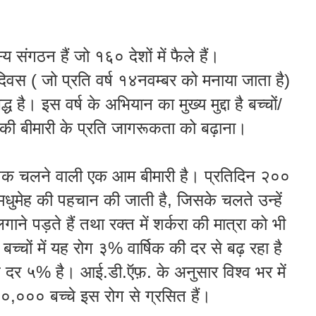
्य
संगठन
हैं
जो
१६०
देशों
में
फैले
हैं
।
दिवस
(
जो
प्रति
वर्ष
१४
नवम्बर
को
मनाया
जाता
है
)
्ध
है
।
इस
वर्ष
के
अभियान
का
मुख्य
मुद्दा
है
बच्चों
/
की
बीमारी
के
प्रति
जागरूकता
को
बढ़ाना
।
तक
चलने
वाली
एक
आम
बीमारी
है
।
प्रतिदिन
२००
मधुमेह
की
पहचान
की
जाती
है
,
जिसके
चलते
उन्हें
लगाने
पड़ते
हैं
तथा
रक्त
में
शर्करा
की
मात्रा
को
भी
।
बच्चों
में
यह
रोग
३
%
वार्षिक
की
दर
से
बढ़
रहा
है
ह
दर
५
%
है
।
आई
.
डी
.
ऍफ़
.
के
अनुसार
विश्व
भर
में
००
,
०००
बच्चे
इस
रोग
से
ग्रसित
हैं
।