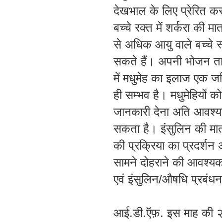
देखभाल
के
लिए
प्रेरित
कर
बच्चे
रक्त
में
शर्करा
की
मात
से
अधिक
आयु
वाले
बच्चे
स
सकते
हैं
।
अपनी
भोजन
त
में
मधुमेह
का
इलाज
एक
ज
ही
सम्भव
है
।
मधुमेहियों
को
जानकारी
देना
अति
आवश्
सकता
है
।
इंसुलिन
की
मात
की
प्रक्रिया
का
प्रदर्शन
सामने
दोहराने
की
आवश्यक
एवं
इंसुलिन
/
औषधि
प्रबंधन
आई
.
डी
.
ऍफ़
.
इस
माह
की