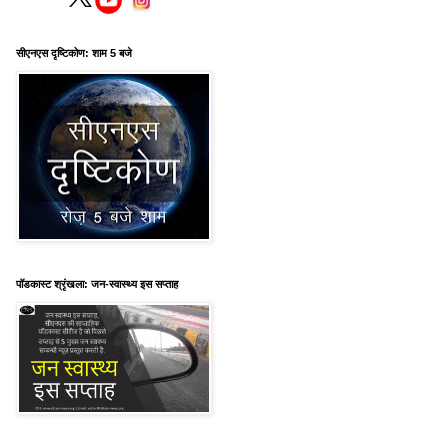
सीएनएस दृष्टिकोण: शाम 5 बजे
पॉडकास्ट श्रृंखला: जन-स्वास्थ्य इस सप्ताह