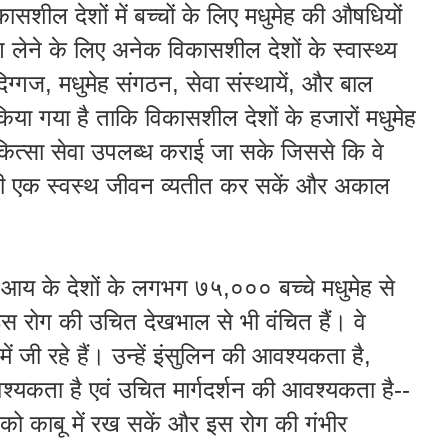
कास
शील
देशों
में
बच्चों
के
लिए
मधुमेह
की
औषधियों
ग
लेने
के
लिए
अनेक
विकास
शील
देशों
के
स्वास्थ्य
िग्गज
,
मधुमेह
संगठन
,
सेवा
संस्थायें
,
और
बाल
किया
गया
है
ताकि
विकासशील
देशों
के
हजारों
मधुमेह
ित्सा
सेवा
उपलब्ध
कराई
जा
सके
जिससे कि वे
ी
एक
स्वस्थ
जीवन
व्यतीत
कर
सकें
और
अकाल
आय
के
देशों
के
लगभग
७५
,
०००
बच्चे
मधुमेह
से
इस
रोग
की
उचित
देखभाल
से
भी
वंचित
हैं
।
वे
में
जी
रहे
हैं
।
उन्हें
इंसुलिन
की
आवश्यकता
है
,
श्यकता
है
एवं
उचित
मार्गदर्शन
की
आवश्यकता
है
--
को
काबू
में
रख
सकें
और
इस
रोग
की
गंभीर