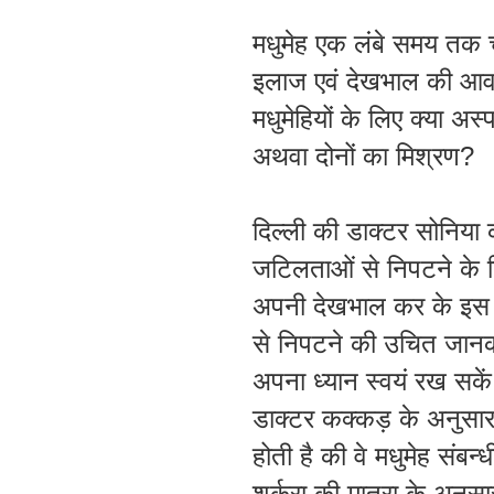
मधुमेह
एक
लंबे
समय
तक
इलाज
एवं
देखभाल
की आवश
मधुमेहियों
के
लिए
क्या
अस्
अथवा
दोनों
का
मिश्रण
?
दिल्ली
की
डाक्टर
सोनिया
जटिलताओं
से
निपटने
के
अपनी
देखभाल
कर
के
इस
से
निपटने
की
उचित
जानक
अपना
ध्यान
स्वयं
रख
सकें
डाक्टर
कक्कड़
के
अनुसा
होती
है
की
वे
मधुमेह
संबन्ध
शर्करा
की
मात्रा
के
अनुसा