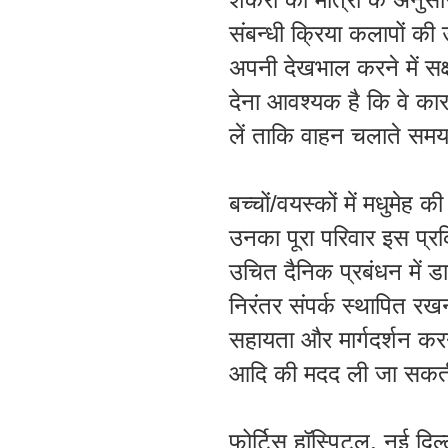
संबन्धी
क्रिया
कलापों
की
अपनी
देखभाल
करने
में
सक
देना
आवश्यक
है
कि
वे
का
लें
ताकि
वाहन
चलाते
सम
बच्चों
/
वयस्कों
में
मधुमेह
की
उनका
पूरा
परिवार
इस
प्र
उचित
दैनिक
प्रबंधन
में
डा
निरंतर
संपर्क
स्थापित
रख
सहायता
और
मार्गदर्शन
कर
आदि
की
मदद
ली
जा
सकत
फोर्टिस
हॉस्पिटल
,
नई
दिल्