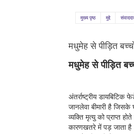
मुख्य पृष्ठ
मुद्दे
संवाददा
मधुमेह से पीड़ित बच्
मधुमेह
से
पीड़ित
बच्
अंतर्राष्ट्रीय
डायबिटिक
फे
जानलेवा
बीमारी
है
जिसके
व्यक्ति
मृत्यु
को
प्राप्त
होते
कारण
खतरे
में
पड़
जाता
है