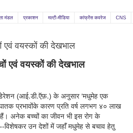
ता मंडल
प्रकाशन
मल्टी-मीडिया
कांफ्रेंस कवरेज
CNS
चों एवं वयस्कों की देखभाल
चों
एवं
वयस्कों
की
देखभाल
डेरेशन
(
आई
.
डी
.
ऍफ़
.)
के
अनुसार
‘
मधुमेह
एक
घातक
प्रभावों
के
कारण
प्रति
वर्ष
लगभग
४०
लाख
हैं
।
अनेक
बच्चों
का
जीवन
भी
इस
रोग
के
--
विशेषकर
उन
देशों
में
जहाँ
मधुमेह
से
बचाव
हेतु