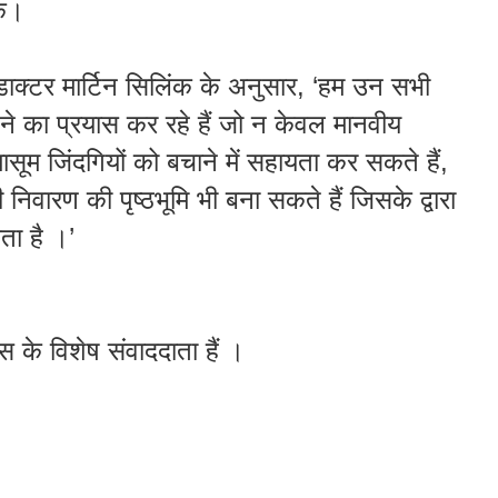
ं
।
डाक्टर
मार्टिन
सिलिंक
के
अनुसार
, ‘
हम
उन
सभी
ने
का
प्रयास
कर
रहे
हैं
जो
न
केवल
मानवीय
ासूम
जिंदगियों
को
बचाने
में
सहायता
कर
सकते
हैं
,
ी
निवारण
की
पृष्ठभूमि
भी
बना
सकते
हैं
जिसके
द्वारा
ा है ।’
स के विशेष संवाददाता हैं ।