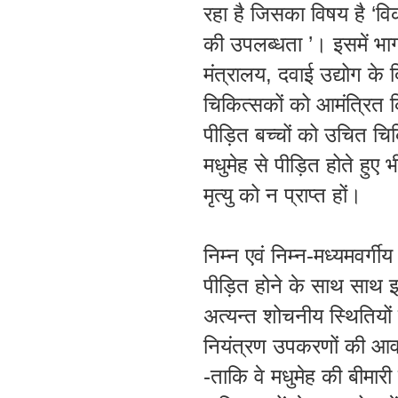
रहा
है
जिसका
विषय
है
‘
वि
की
उपलब्धता
’।
इसमें
भा
मंत्रालय
,
दवाई
उद्योग
के
द
चिकित्सकों
को
आमंत्रित
पीड़ित
बच्चों
को
उचित
चिक
मधुमेह
से
पीड़ित
होते
हुए
भ
मृत्यु
को
न
प्राप्त
हों
।
निम्न
एवं
निम्न
-
मध्यमवर्गीय
पीड़ित
होने
के
साथ
साथ
अत्यन्त
शोचनीय
स्थितियों
नियंत्रण
उपकरणों
की
आव
-
ताकि
वे
मधुमेह
की बीमारी