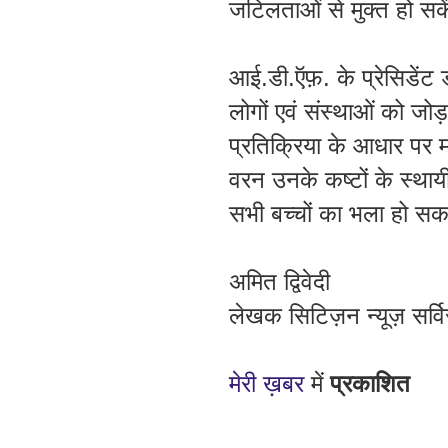
जटिलताओं
से
मुक्त
हो
सके
आई
.
डी
.
ऍफ़
.
के
प्रेसिडेंट
लोगों
एवं
संस्थाओं
को
जोड़
प्रतिक्रिया
के
आधार
पर
म
वरन
उनके
कष्टों
के
स्थाय
सभी
बच्चों
का
भला
हो
सकत
अमित द्विवेदी
लेखक सिटिज़न न्यूज़ सर्वि
मेरी
ख़बर
में
प्रकाशित