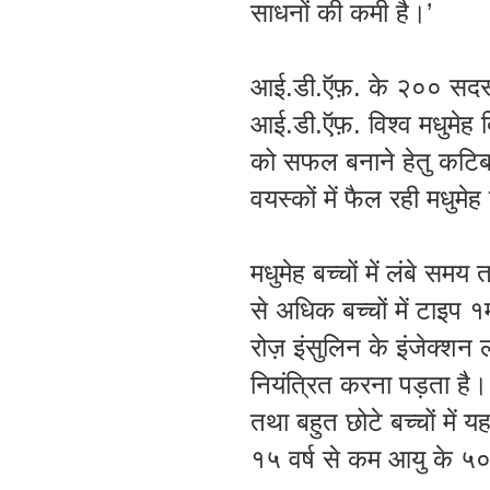
साधनों
की
कमी
है
।’
आई
.
डी
.
ऍफ़
.
के
२००
सदस
आई
.
डी
.
ऍफ़
.
विश्व
मधुमेह
को
सफल
बनाने
हेतु
कटिबद
वयस्कों
में
फैल
रही
मधुमेह
मधुमेह
बच्चों
में
लंबे
समय
से
अधिक
बच्चों
में
टाइप
१
रोज़
इंसुलिन
के
इंजेक्शन
नियंत्रित
करना
पड़ता
है
तथा
बहुत
छोटे
बच्चों
में
य
१५
वर्ष
से
कम
आयु
के
५