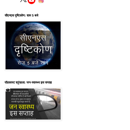
सीएनएस दृष्टिकोण: शाम 5 बजे
पॉडकास्ट श्रृंखला: जन-स्वास्थ्य इस सप्ताह