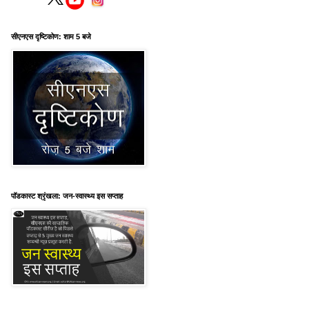
सीएनएस दृष्टिकोण: शाम 5 बजे
पॉडकास्ट श्रृंखला: जन-स्वास्थ्य इस सप्ताह