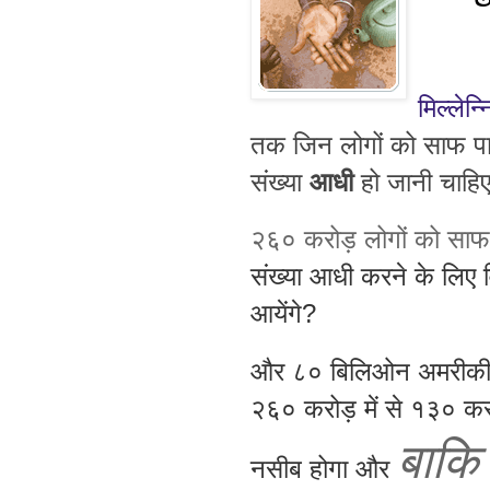
मिल्लेन
तक
जिन
लोगों
को
साफ
प
संख्या
आधी
हो
जानी
चाहि
२६०
करोड़
लोगों
को
साफ
संख्या आधी करने के लिए
आयेंगे?
और ८० बिलिओन अमरीकी दल
२६०
करोड़
में से १३०
क
बाकि
नसीब होगा और