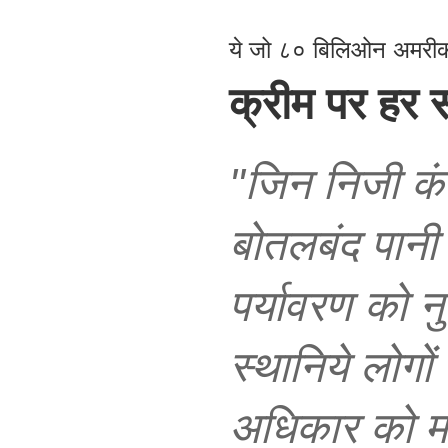
ये जो ८० बिलिओन अमरीक
क्रीम पर हर 
"
जिन
निजी
कं
बोतलबंद
पानी
पर्यावरण
को
न
स्थानिये
लोगों
अधिकार
को
म