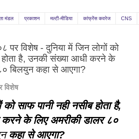
ता मंडल
प्रकाशन
मल्टी-मीडिया
कांफ्रेंस कवरेज
CNS
 पर विशेष - दुनिया में जिन लोगों को
होता है, उनकी संख्या आधी करने के
८० बिलयुन कहा से आएगा?
र विशेष
ं
को
साफ
पानी
नही
नसीब
होता
है
,
करने
के
लिए
अमरीकी
डालर
८०
ुन
कहा
से
आएगा
?