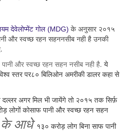
्नियम देवेलोप्मेंट गोल (MDG)
के
अनुसार
२०१५
ानी
और
स्वच्छ
रहन
सहन
नसीब
नही
है
उनकी
ए
.
पानी
और
स्वच्छ
रहन
सहन
नसीब
नही
है
.
ये
 विश्व स्तर पर८० बिलिओन अमरीकी डालर कहा से
्लर अगर मिल भी जायेंगे तो २०१५ तक सिर्फ़
रोड़
लोगों कोसाफ पानी और स्वच्छ रहन सहन
के
आधे
१३०
करोड़
लोग बिना साफ पानी