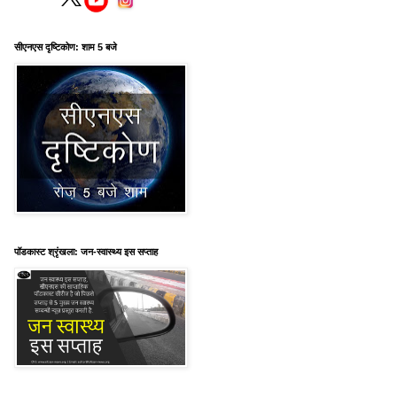
सीएनएस दृष्टिकोण: शाम 5 बजे
पॉडकास्ट श्रृंखला: जन-स्वास्थ्य इस सप्ताह