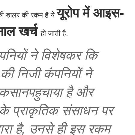
यूरोप में आइस-
ी डालर की रकम है ये
साल खर्च
हो जाती है.
पनियों
ने
विशेषकर
कि
की
निजी
कंपनियों
ने
ुकसान
पहुचाया
है
और
के
प्राकृतिक
संसाधन
पर
ारा
है
,
उनसे
ही
इस
रकम