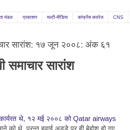
ता मंडल
प्रकाशन
मल्टी-मीडिया
कांफ्रेंस कवरेज
CNS
ाचार सारांश: १७ जून २००८: अंक ६१
बी समाचार सारांश
ें कार्यरत थे, १२ मई २००८ को Qatar airways
े को थे, परन्तु हवाई अड्डे पर ही बेहोश हो गए.