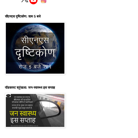
सीएनएस दृष्टिकोण: शाम 5 बजे
पॉडकास्ट श्रृंखला: जन-स्वास्थ्य इस सप्ताह