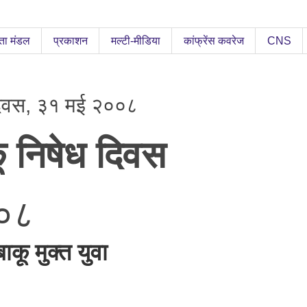
ता मंडल
प्रकाशन
मल्टी-मीडिया
कांफ्रेंस कवरेज
CNS
ध दिवस, ३१ मई २००८
ू
निषेध
दिवस
०८
बाकू मुक्त युवा