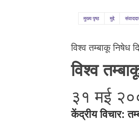
मुख्य पृष्ठ
मुद्दे
संवाददा
विश्व तम्बाकू निषे
विश्व
तम्बाक
३१
मई
२०
केंद्रीय
विचार
: तम्