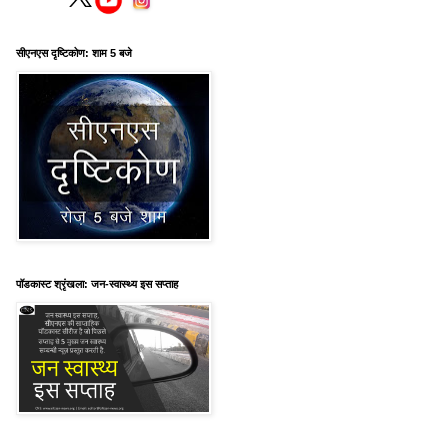
सीएनएस दृष्टिकोण: शाम 5 बजे
पॉडकास्ट श्रृंखला: जन-स्वास्थ्य इस सप्ताह